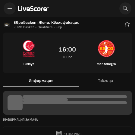
ЕвроБаскет Жени: Квалификации
EURO Basket - Qualifiers - Grp. I
Люб
16:00
11 Ное
Turkiye
Montenegro
Информация
Таблица
ИНФОРМАЦИЯ ЗА МАЧА
11 Ное 2026