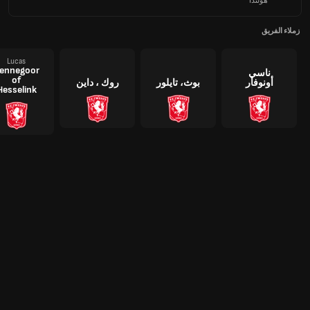
هولندا
زملاء الفريق
Lucas
ennegoor
ناسي
of
أونوفار
بوث، تايلور
روك ، داين
Hesselink