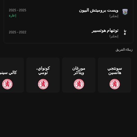
ويست بروميتش البيون
2025
-
2025
إعارة
إنجلترا
توتنهام هوتسبير
2025
-
2022
إنجلترا
زملاء الفريق
سونتجي
مورغان
كونواي،
هانسين
ويتاكر
تومي
كالي سين