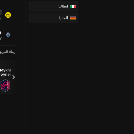
إيطاليا
أ
ألمانيا
ال
ف
كن
زملاء الفريق
بيريز،
Mykhi
ميغيل
Joyner