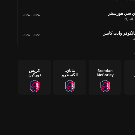
ي سي هورسينز
2024
-
2024
دانمارك
انكوفر وايت كابس
2024
-
2022
دا
Brendan
ماتان،
كريس
McSorley
الكسندرو
دوركين