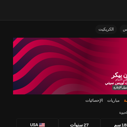
نس
الكريكيت
 بيكر
 لويس سيتي
يل الإعارة
ة
مباريات
الإحصائيات
لحيوية
USA
1 سم
27 سنوات