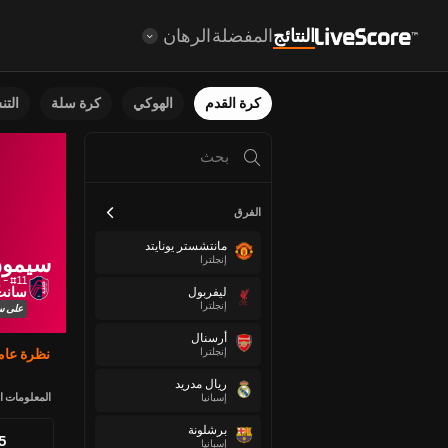
النتائج
المفضلة
الرهان
كرة القدم
الهوكي
كرة سلة
الت
الفرق
مانتشستر يونايتد
سيمون
إنجلترا
#11 - إلى الأمام
سانت
ليفربول
إنجلترا
على سب
أرسنال
إنجلترا
نظرة عام
ريال مدريد
المعلومات ا
إسبانيا
برشلونة
85
إسبانيا