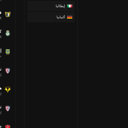
إيطاليا
ف
ألمانيا
ال
ك
ا
إ
بل
ن
إي
ه
إي
ن
إي
ب