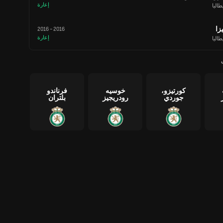
إعارة
طاليا
يزا
2016
-
2016
إعارة
طاليا
كورتيزو،
خوسيه
فرناندو
جوردي
رودريجيز
بلتران