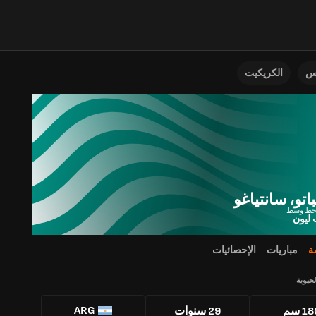
نس
الكريكيت
اتو، سانتياغو
خط وسط
ليون
ة
مباريات
الإحصائيات
لحيوية
ARG
1 سم
29 سنوات