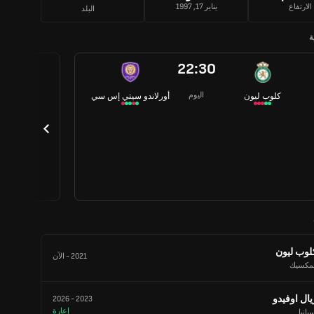
الارتفاع
يناير 17, 1997
البلد
ة
22:30
اليوم
كلوب ليون
أورلاندو سيتي إس سي
لوب ليون
2021
-
الآن
لمكسيك
يال اوفيدو
2026
-
2023
إعارة
بانيا