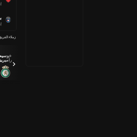
إي
ب
إي
زملاء الفريق
Rodrigo
Eduardo
Daniel
Angel
خوسيه
Echeverria
Arcila
Estrada
راميريز
Saez