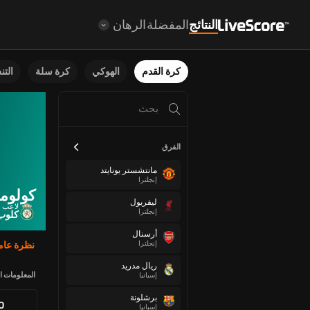
النتائج
المفضلة
الرهان
كرة القدم
الهوكي
كرة سلة
الت
الفرق
مانتشستر يونايتد
إنجلترا
كولومب
ليفربول
لاعب 
إنجلترا
كلوب 
أرسنال
إنجلترا
نظرة عام
ريال مدريد
المعلومات ا
إسبانيا
برشلونة
80
إسبانيا