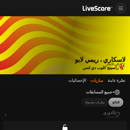
لاسكاري ، ريمي لابو
إلى الأمام
راسينج كلوب دي لنس
نظرة عامة
مباريات
الإحصائيات
جميع المسابقات
النتائج
مباريات مجدولة
الدوري
المحلية