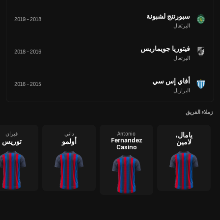
سبورتنج لشبونة
2019
-
2018
البرتغال
فيتوريا جويماريس
2018
-
2016
البرتغال
أفاي إس سي
2016
-
2015
البرازيل
زملاء الفريق
Antonio
داني
فيران
يامال،
Fernandez
أولمو
توريس
لامين
Casino