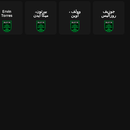
جوزيف
وولف ،
بيرتون،
Ervin
روزاليس
أوين
ميكا ايدن
Torres