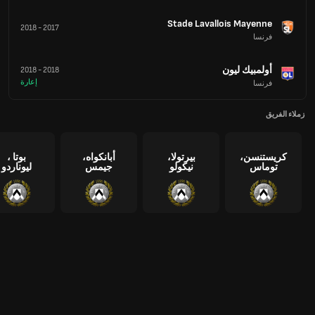
Stade Lavallois Mayenne
2018
-
2017
فرنسا
أولمبيك ليون
2018
-
2018
إعارة
فرنسا
زملاء الفريق
كريستنسن،
بيرتولا،
أبانكواه،
بوتا ،
توماس
نيكولو
جيمس
ليوناردو