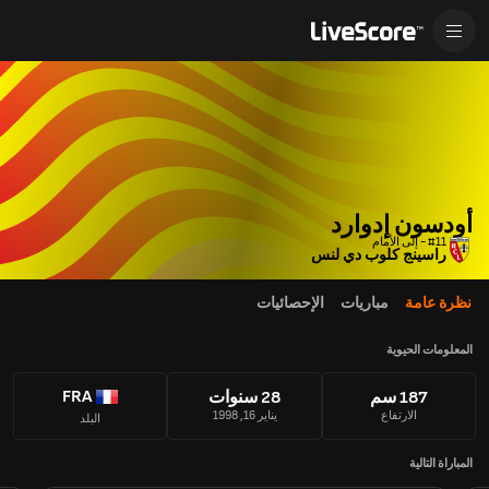
أودسون إدوارد
#11 - إلى الأمام
راسينج كلوب دي لنس
نظرة عامة
مباريات
الإحصائيات
المعلومات الحيوية
FRA
187 سم
28 سنوات
الارتفاع
يناير 16, 1998
البلد
المباراة التالية