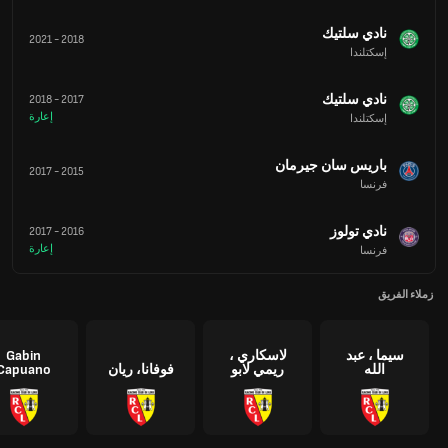
نادي سلتيك
2021
-
2018
إسكتلندا
نادي سلتيك
2018
-
2017
إعارة
إسكتلندا
باريس سان جيرمان
2017
-
2015
فرنسا
نادي تولوز
2017
-
2016
إعارة
فرنسا
زملاء الفريق
سيما ، عبد
لاسكاري ،
Gabin
الله
ريمي لابو
فوفانا، ريان
Capuano