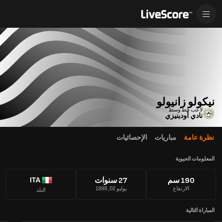
نيكولو زانيولو
لاعب خط وسط
نادي أودينيزي
نظرة عامة
مباريات
الإحصائيات
المعلومات الحيوية
ITA
190 سم
27 سنوات
الارتفاع
يوليو 02, 1999
البلد
المباراة التالية