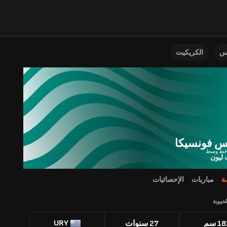
نس
الكريكيت
اس فونسيكا
خط وسط
ليون
ة
مباريات
الإحصائيات
لحيوية
URY
1 سم
27 سنوات