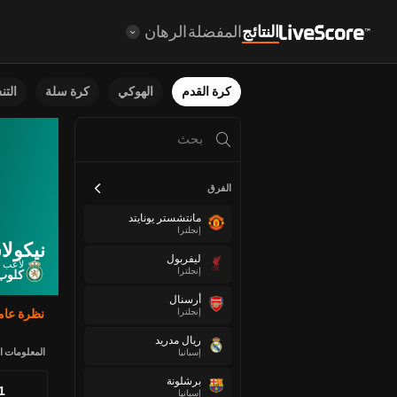
النتائج
المفضلة
الرهان
كرة القدم
الهوكي
كرة سلة
الت
الفرق
مانتشستر يونايتد
إنجلترا
نيكول
ليفربول
لاعب 
إنجلترا
كلوب 
أرسنال
إنجلترا
نظرة عام
ريال مدريد
المعلومات ا
إسبانيا
برشلونة
81
إسبانيا