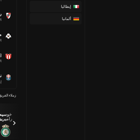
إيطاليا
ر
ألمانيا
ال
م
ال
(
ال
ن
إي
زملاء الفريق
Rodrigo
Eduardo
Daniel
Angel
خوسيه
Echeverria
Arcila
Estrada
راميريز
Saez