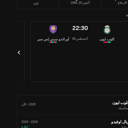
الارتفاع
أكتوبر 19, 1998
البلد
ة
22:30
08 أغسطس
كلوب ليون
أورلاندو سيتي إس سي
لوب ليون
2025
-
الآن
لمكسيك
يال اوفيدو
2026
-
2026
إعارة
بانيا