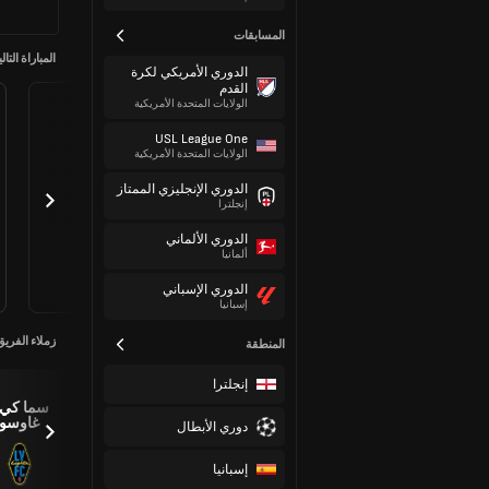
المسابقات
المباراة التالي
الدوري الأمريكي لكرة
القدم
الولايات المتحدة الأمريكية
USL League One
الولايات المتحدة الأمريكية
الدوري الإنجليزي الممتاز
إنجلترا
الدوري الألماني
ألمانيا
الدوري الإسباني
إسبانيا
زملاء الفريق
المنطقة
إنجلترا
ميسون
سما كي 
ستادوهار
غاوسو
دوري الأبطال
إسبانيا