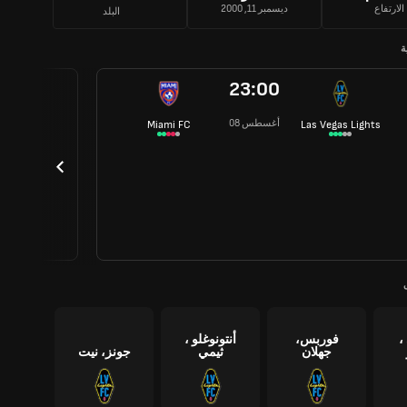
الارتفاع
ديسمبر 11, 2000
البلد
ة
23:00
08 أغسطس
Miami FC
Las Vegas Lights
،
فوربس،
أنتونوغلو ،
جهلان
ثيمي
جونز، نيت