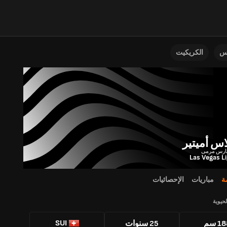
نس
الكريكيت
س أميتير
Las Vegas L
ة
مباريات
الإحصائيات
لحيوية
SUI
1 سم
25 سنوات