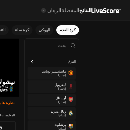
النتائج
المفضلة
الرهان
كرة القدم
الهوكي
كرة سلة
الت
الفرق
مانتشستر يونايتد
إنجلترا
نيشولا
ليفربول
#1 - حارس مرمى
إنجلترا
ights
أرسنال
إنجلترا
نظرة عام
ريال مدريد
المعلومات ا
إسبانيا
برشلونة
88
إسبانيا