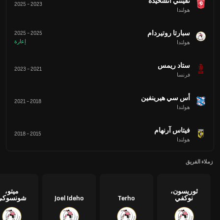
تفينتي أنشخيده
2025
-
2023
هولندا
سبارتا روتيردام
2025
-
2025
إعارة
هولندا
ستاد ريمس
2023
-
2021
فرنسا
أس سي هيرينفين
2021
-
2018
هولندا
فيتاس آرنهام
2018
-
2015
هولندا
زملاء الفريق
ثوريسون،
ميتو،
نوكفي
Terho
Joel Ideho
شونسوكي