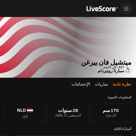
ميتشيل فان بيرغن
#17 - إلى الأمام
سبارتا روتيردام
نظرة عامة
مباريات
الإحصائيات
المعلومات الحيوية
NLD
170 سم
26 سنوات
الارتفاع
أغسطس 27, 1999
البلد
المباراة التالية