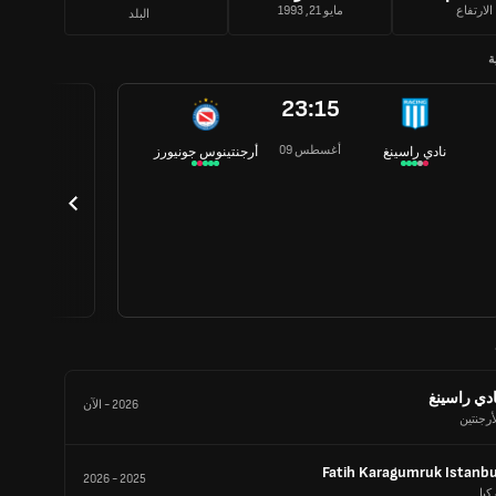
الارتفاع
مايو 21, 1993
البلد
ة
23:15
09 أغسطس
نادي راسينغ
أرجنتينوس جونيورز
ادي راسينغ
2026
-
الآن
أرجنتين
Fatih Karagumruk Istanbu
2026
-
2025
كيا