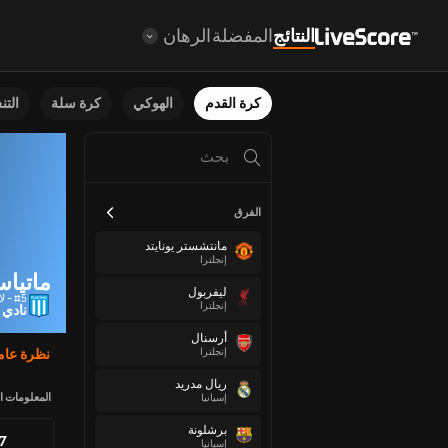
النتائج
المفضلة
الرهان
كرة القدم
الهوكي
كرة سلة
الت
الفرق
مانتشستر يونايتد
إنجلترا
ماتياس
ليفربول
#5 - لاعب خط وسط
إنجلترا
نادي 
أرسنال
إنجلترا
نظرة عام
ريال مدريد
المعلومات ا
إسبانيا
برشلونة
77
إسبانيا