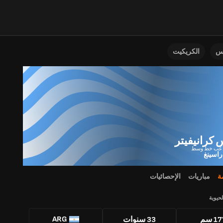
نس
الكريكيت
 كرانيفيتر
راسينغ
ة
مباريات
الإحصائيات
لحيوية
ARG
1 سم
33 سنوات