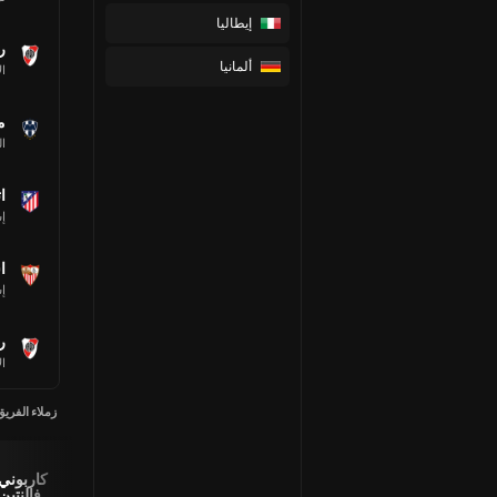
إيطاليا
ر
ألمانيا
ال
م
ا
ا
إس
ا
إس
ر
ال
زملاء الفريق
Lautaro
اجناسيو
Adrian
كاربوني
Diaz
رودريجيز
Fernandez
فالنتين