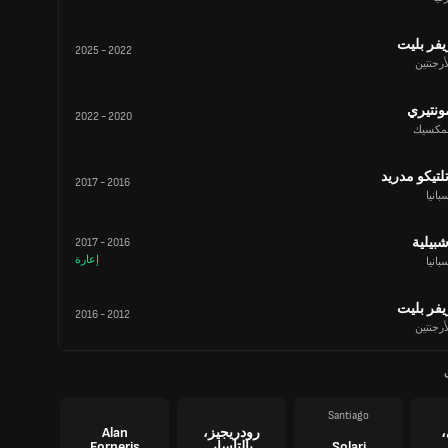
يفر بليت
2025
-
2022
أرجنتين
ونتيري
2022
-
2020
لمكسيك
تلتيكو مدريد
2017
-
2016
بانيا
شبيلية
2017
-
2016
إعارة
بانيا
يفر بليت
2016
-
2012
أرجنتين
Santiago
،
رودريجيز،
Alan
Solari
بالتاسار
Forneris