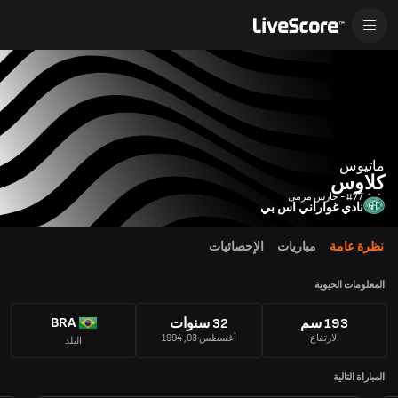
ماتيوس
كلاوس
#77 - حارس مرمى
نادي غواراني اس بي
نظرة عامة
مباريات
الإحصائيات
المعلومات الحيوية
BRA
193 سم
32 سنوات
الارتفاع
أغسطس 03, 1994
البلد
المباراة التالية