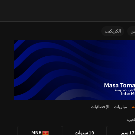
نس
الكريكيت
Masa Toma
Inter M
ة
مباريات
الإحصائيات
لحيوية
MNE
1 سم
19 سنوات