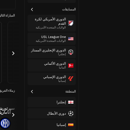
المسابقات
المباراة التالي
الدوري الأمريكي لكرة
القدم
الولايات المتحدة الأمريكية
USL League One
الولايات المتحدة الأمريكية
الدوري الإنجليزي الممتاز
إنجلترا
الدوري الألماني
ألمانيا
الدوري الإسباني
إسبانيا
زملاء الفريق
المنطقة
إنجلترا
Katie
Marie
سيرتورين
Irene Santi
Detruyer
Bowen
أناماريا
دوري الأبطال
إسبانيا