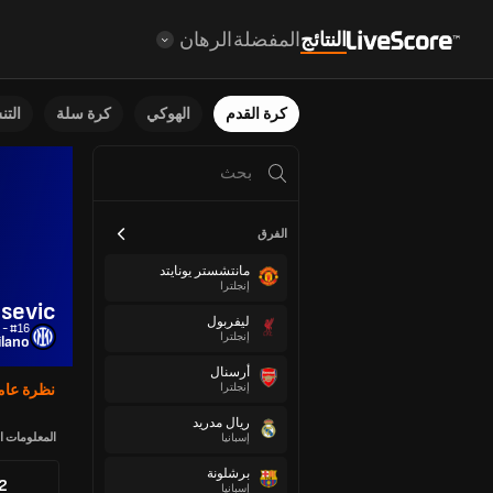
النتائج
المفضلة
الرهان
كرة القدم
الهوكي
كرة سلة
الت
الفرق
مانتشستر يونايتد
إنجلترا
sevic
ليفربول
#16 - لاعب خط وسط
إنجلترا
ilano
أرسنال
إنجلترا
نظرة عام
ريال مدريد
المعلومات ا
إسبانيا
برشلونة
72
إسبانيا