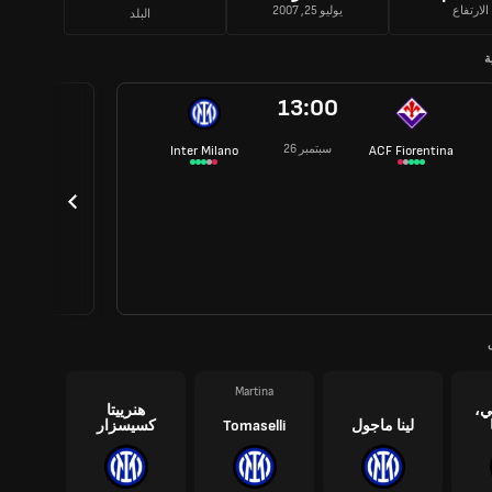
الارتفاع
يوليو 25, 2007
البلد
ة
13:00
26 سبتمبر
Inter Milano
ACF Fiorentina
Martina
ي،
هنرييتا
لينا ماجول
Tomaselli
كسيسزار