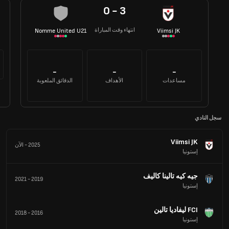
0 - 3
انتهاء وقت المباراة
Nomme United U21
Viimsi JK
-
-
-
مساعدات
الأهداف
الدقائق الملعوبة
سجل النادي
Viimsi JK
2025
-
الآن
إستونيا
جيه كيه تالينا كاليف
2021
-
2019
إستونيا
FCI ليفاديا تالين
2018
-
2016
إستونيا