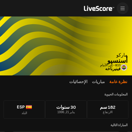
ماركو
أسنسيو
#10 - إلى الأمام
فينيرباخه
نظرة عامة
مباريات
الإحصائيات
المعلومات الحيوية
ESP
182 سم
30 سنوات
الارتفاع
يناير 21, 1996
البلد
المباراة التالية