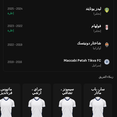
ليدز يونايتد
2025
-
2024
إعارة
إنجلترا
فولهام
2023
-
2022
إعارة
إنجلترا
شاختار دونيتسك
2022
-
2019
أوكرانيا
Maccabi Petah Tikva FC
2019
-
2016
إسرائيل
زملاء الفريق
سار، باب
سيمونز ،
جراي ،
ماتيوس
ماتار
تشافي
ارشي
فرنانديز