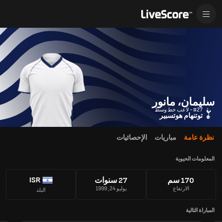
سليمان، مانور
#27 - لاعب خط وسط
توتنهام هوتسبير
نظرة عامة
مباريات
الإحصائيات
المعلومات الحيوية
ISR
170 سم
27 سنوات
الارتفاع
يوليو 24, 1999
البلد
المباراة التالية