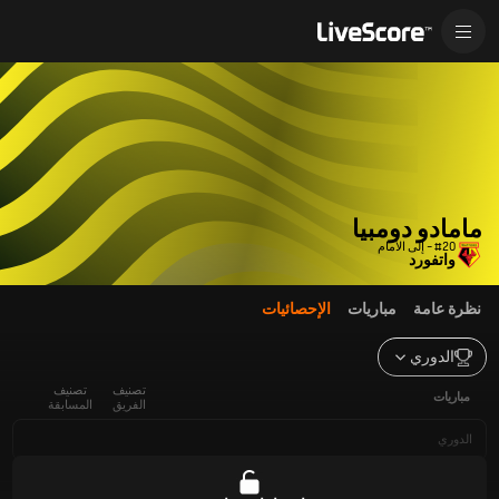
مامادو دومبيا
#20 - إلى الأمام
واتفورد
نظرة عامة
مباريات
الإحصائيات
الدوري
تصنيف
تصنيف
مباريات
الفريق
المسابقة
الدوري