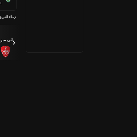
ال
زملاء الفريق
كامبلان ،
أكسل
باثي مبو