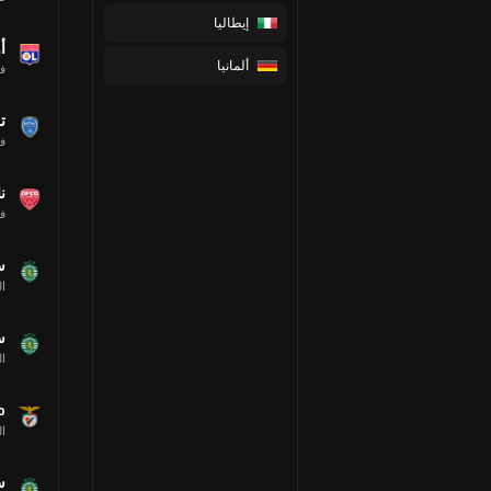
إيطاليا
أ
ألمانيا
ف
ت
ف
ن
ف
س
ال
س
ال
o
ال
س