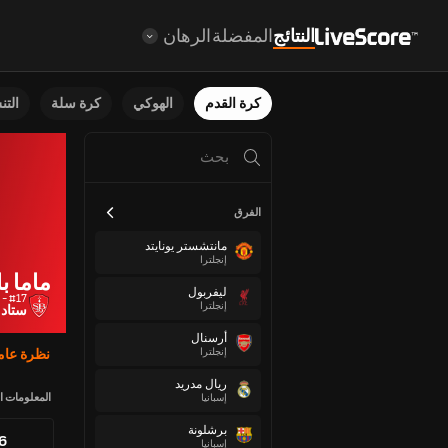
النتائج
المفضلة
الرهان
كرة القدم
الهوكي
كرة سلة
الت
الفرق
مانتشستر يونايتد
إنجلترا
ماما ب
ليفربول
#17 - إلى الأمام
إنجلترا
ستاد
أرسنال
إنجلترا
نظرة عام
ريال مدريد
المعلومات ا
إسبانيا
برشلونة
76
إسبانيا