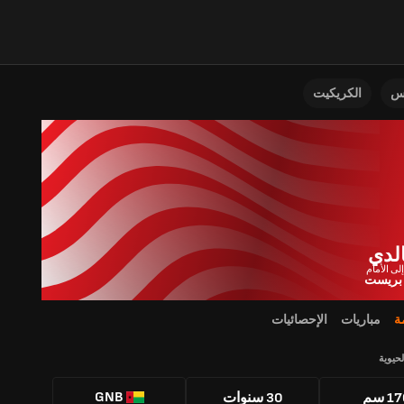
نس
الكريكيت
الدي
 بريست
ة
مباريات
الإحصائيات
لحيوية
GNB
1 سم
30 سنوات