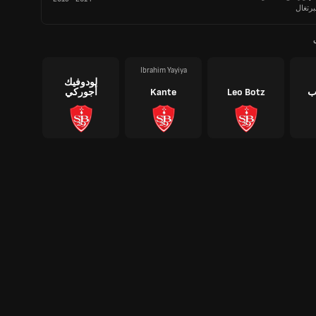
برتغال
Ibrahim Yayiya
لودوفيك
ب
Leo Botz
Kante
أجوركي