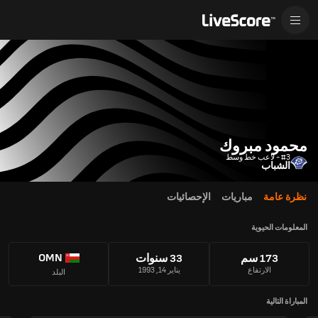
محمود مبروك
#3 - لاعب خط وسط
الشباب
نظرة عامة
مباريات
الإحصائيات
المعلومات الحيوية
OMN
173 سم
33 سنوات
الارتفاع
يناير 14, 1993
البلد
المباراة التالية