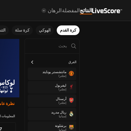
النتائج
المفضلة
الرهان
كرة القدم
الهوكي
كرة سلة
الت
الفرق
مانتشستر يونايتد
إنجلترا
لوكاس
ليفربول
#15 - لاعب خط وسط
إنجلترا
توتنه
أرسنال
إنجلترا
نظرة عام
ريال مدريد
المعلومات ا
إسبانيا
برشلونة
87
إسبانيا