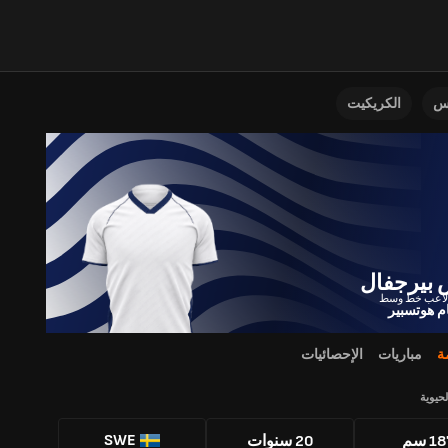
نس
الكريكيت
 بيرجفال
ام هوتسبير
ة
مباريات
الإحصائيات
لحيوية
SWE
1 سم
20 سنوات