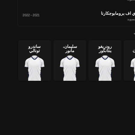
ي اف برومابوجكارنا
2022
-
2021
لسويد
رودريغو
سليمان،
ساندرو
ن
بنتانكور
مانور
تونالي