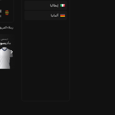
إيطاليا
ا
ألمانيا
ا
زملاء الفريق
جيمس
سيمونز ،
جراي ،
ماتيوس
ماديسو
تشافي
ارشي
فرنانديز