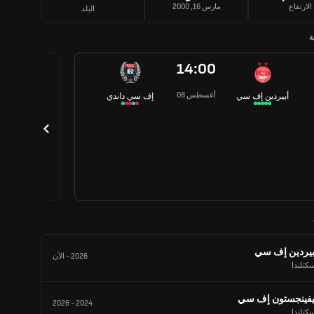
الارتفاع
مارس 16, 2000
البلد
ة
14:00
08 أغسطس
أبيردين إف سي
إف سي داندي
بيردين إف سي
2026
-
الآن
كتلندا
يفينجستون إف سي
2026
-
2024
كتلندا