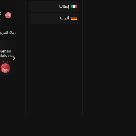
إيطاليا
C
ألمانيا
إس
زملاء الفريق
Kenan
Kjartan Mar
Dylan
Gavin
ilalovic
Kjartansson
Lobban
Molloy