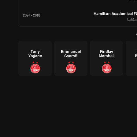
Hamilton Academical F
2024
-
2018
كتلندا
Tony
Emmanuel
Findlay
Yogane
Gyamfi
Marshall
B