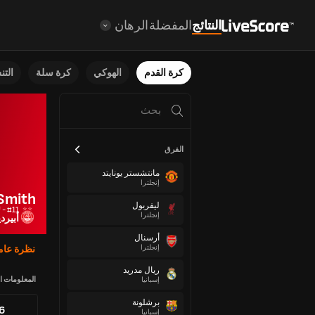
النتائج
المفضلة
الرهان
كرة القدم
الهوكي
كرة سلة
الت
الفرق
مانتشستر يونايتد
إنجلترا
Smith
ليفربول
#11 - لاعب خط وسط
إنجلترا
أبير
أرسنال
إنجلترا
نظرة عام
ريال مدريد
المعلومات ا
إسبانيا
برشلونة
76
إسبانيا