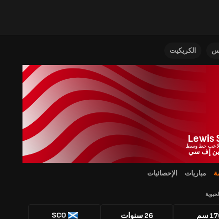
نس
الكريكيت
Lewis 
دين إف سي
ة
مباريات
الإحصائيات
لحيوية
SCO
1 سم
26 سنوات