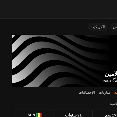
نس
الكريكيت
امين
مام
Real Ovi
ة
مباريات
الإحصائيات
لحيوية
SEN
1 سم
21 سنوات