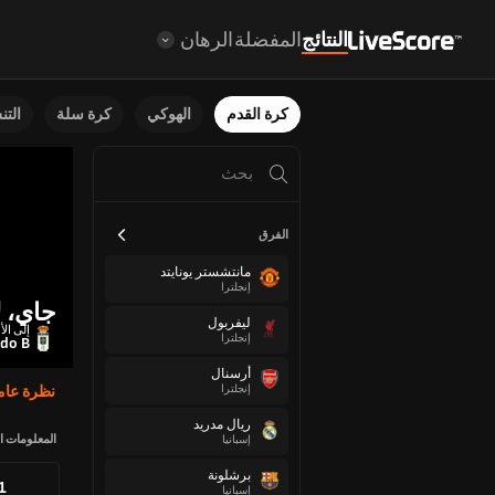
النتائج
المفضلة
الرهان
كرة القدم
الهوكي
كرة سلة
الت
الفرق
مانتشستر يونايتد
إنجلترا
جاي، ل
ليفربول
إلى الأ
إنجلترا
edo B
أرسنال
إنجلترا
نظرة عام
ريال مدريد
المعلومات ا
إسبانيا
برشلونة
71
إسبانيا