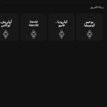
زملاء الفريق
يوخيم
كياروديا ،
David
أولريش،
كونوبيليا
فابيو
Herold
لوكاس