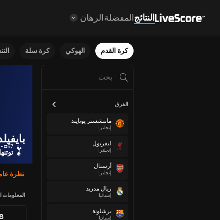
النتائج
المفضلة
الرهان
كرة القدم
الهوكي
كرة سلة
الت
الفرق
مانتشستر يونايتد
إنجلترا
بايفيل
ليفربول
#67 - مدافع
إنجلترا
توتنه
أرسنال
إنجلترا
نظرة عام
ريال مدريد
المعلومات ا
إسبانيا
برشلونة
88
إسبانيا