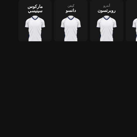
أندرو
كيفن
ماركوس
روبرتسون
دانسو
سينيسي