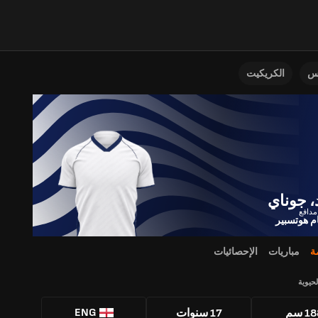
نس
الكريكيت
د، جوناي
ام هوتسبير
ة
مباريات
الإحصائيات
لحيوية
ENG
1 سم
17 سنوات