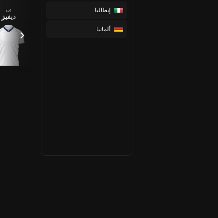
بن
فان دي
فيليبس،
إيطاليا
Souza
ديفيز
فين، ميكي
اشلي
ألمانيا