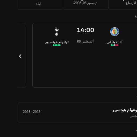
الارتفاع
ديسمبر 06, 2008
البلد
ة
14:00
08 أغسطس
خيتافي CF
توتنهام هوتسبير
وتنهام هوتسبير
2026
-
2025
جلترا