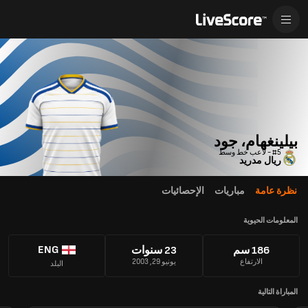
بيلينغهام، جود
#5 - لاعب خط وسط
ريال مدريد
نظرة عامة
مباريات
الإحصائيات
المعلومات الحيوية
ENG
186 سم
23 سنوات
الارتفاع
يونيو 29, 2003
البلد
المباراة التالية