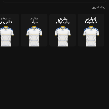
زملاء الفريق
برناردو
فيديريكو
إدواردو
بيتارش
سيلفا
فالفيردي
كامافينجا
بينار، تياغو