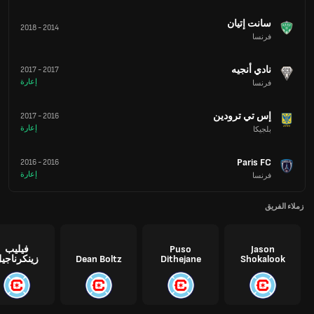
سانت إتيان
2018
-
2014
فرنسا
نادي أنجيه
2017
-
2017
إعارة
فرنسا
إس تي ترودين
2017
-
2016
إعارة
بلجيكا
Paris FC
2016
-
2016
إعارة
فرنسا
زملاء الفريق
Jason
Puso
فيليب
Shokalook
Dithejane
Dean Boltz
زينكرناجي