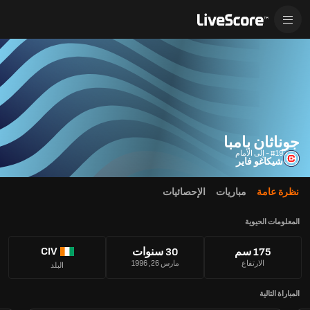
جوناثان بامبا
#19 - إلى الأمام
شيكاغو فاير
نظرة عامة
مباريات
الإحصائيات
المعلومات الحيوية
CIV
175 سم
30 سنوات
الارتفاع
مارس 26, 1996
البلد
المباراة التالية