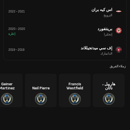
اس كيه بران
2022
-
2021
النرويج
برينتفورد
2020
-
2020
إعارة
إنجلترا
إف سي ميدتجيللاند
2019
-
2019
الدانمارك
زملاء الفريق
هارييل ،
Francis
Geiner
ناثان
Westfield
Neil Pierre
Martinez