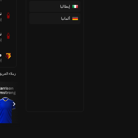
إيطاليا
ن
ألمانيا
إن
ن
إن
و
إن
زملاء الفريق
Carlos Jonas
إيروجبونام
روهل،
arrison
Alcaraz
، تيم
ميرلين
mstrong