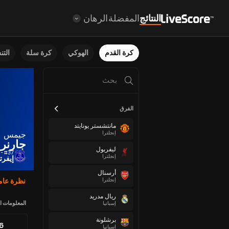
النتائج
المفضلة
الرهان
كرة القدم
الهوكي
كرة سلة
الت
الفرق
مانتشستر يونايتد
إنجلترا
جيمس
جارنر
ليفربول
#37 - لاعب خط وسط
إنجلترا
إيفرت
أرسنال
إنجلترا
نظرة عام
ريال مدريد
المعلومات ا
إسبانيا
برشلونة
86
إسبانيا