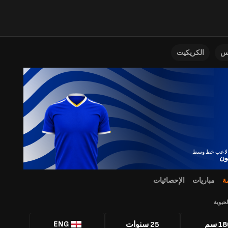
نس
الكريكيت
ون
ة
مباريات
الإحصائيات
لحيوية
ENG
1 سم
25 سنوات