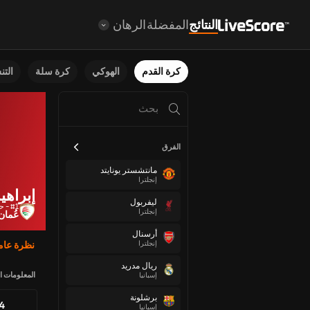
النتائج
المفضلة
الرهان
كرة القدم
الهوكي
كرة سلة
الت
الفرق
مانتشستر يونايتد
إنجلترا
إبراهي
ليفربول
#1 - حارس مرمى
إنجلترا
عُمان
أرسنال
إنجلترا
نظرة عام
ريال مدريد
المعلومات ا
إسبانيا
برشلونة
94
إسبانيا