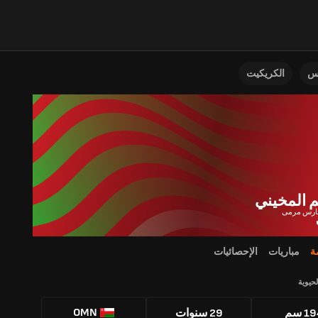
نس
الكريكيت
م المخيني
ة
مباريات
الإحصائيات
لحيوية
OMN
1 سم
29 سنوات