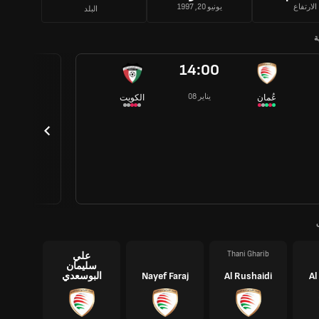
الارتفاع
يونيو 20, 1997
البلد
ة
14:00
08 يناير
عُمان
الكويت
Thani Gharib
علي
سليمان
Al
Al Rushaidi
Nayef Faraj
البوسعدي