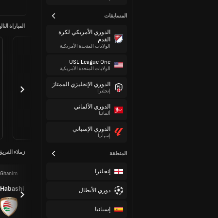
المسابقات
المباراة التالي
الدوري الأمريكي لكرة
القدم
الولايات المتحدة الأمريكية
USL League One
الولايات المتحدة الأمريكية
الدوري الإنجليزي الممتاز
إنجلترا
الدوري الألماني
ألمانيا
الدوري الإسباني
إسبانيا
زملاء الفريق
المنطقة
إنجلترا
Ghanim
Ahmed
Faiyz
Mohammed
خالد
Khalfan
Al Rusheidi
البريكي
 Habashi
دوري الأبطال
Al Khamisi
إسبانيا