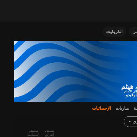
نس
الكريكيت
هيثم
اوفيدو
ة
مباريات
الإحصائيات
ري
تصنيف
تصنيف
الفريق
المسابقة