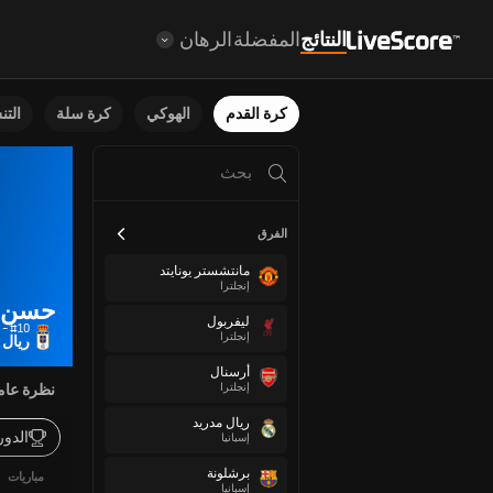
النتائج
المفضلة
الرهان
كرة القدم
الهوكي
كرة سلة
الت
الفرق
مانتشستر يونايتد
إنجلترا
حسن، 
ليفربول
#10 - إلى الأمام
إنجلترا
ريال 
أرسنال
إنجلترا
نظرة عام
ريال مدريد
الدو
إسبانيا
برشلونة
مباريات
إسبانيا