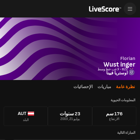
Florian
Wust inger
#22 - لاعب خط وسط
اوستريا فيينا
نظرة عامة
مباريات
الإحصائيات
المعلومات الحيوية
AUT
176 سم
23 سنوات
الارتفاع
يوليو 21, 2003
البلد
المباراة التالية