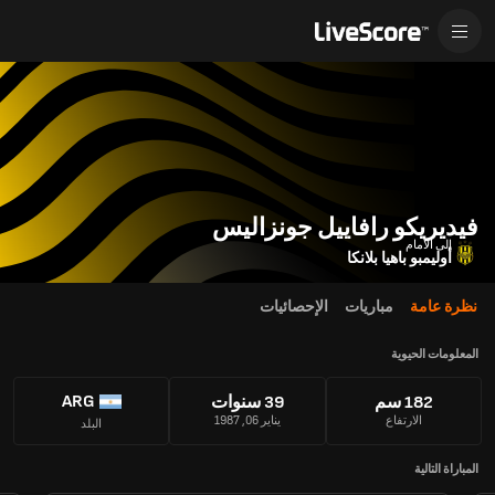
فيديريكو رافاييل جونزاليس
إلى الأمام
أوليمبو باهيا بلانكا
نظرة عامة
مباريات
الإحصائيات
المعلومات الحيوية
ARG
182 سم
39 سنوات
الارتفاع
يناير 06, 1987
البلد
المباراة التالية