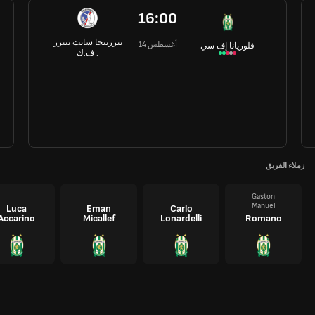
16:00
بيرزيبجا سانت بيترز
14 أغسطس
فلوريانا إف سي
ف.ك .
زملاء الفريق
Gaston
Manuel
Luca
Eman
Carlo
Accarino
Micallef
Lonardelli
Romano