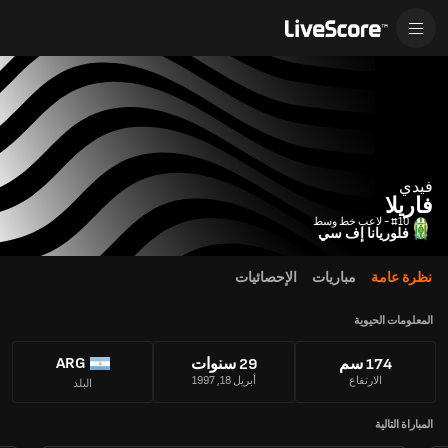
فيدي
فاريلا
#10 - لاعب خط وسط
فلوريانا إف سي
نظرة عامة
مباريات
الإحصائيات
المعلومات الحيوية
ARG
174 سم
29 سنوات
الارتفاع
أبريل 18, 1997
البلد
المباراة التالية