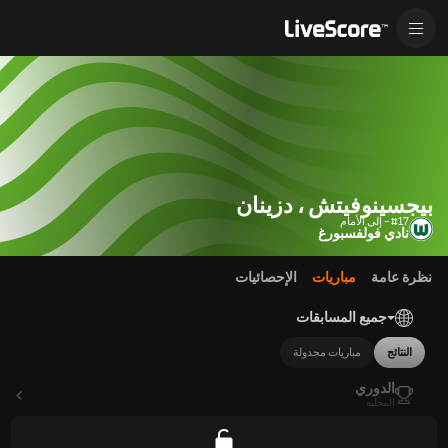
بيجسينوفيتش ، دزينان
#17 - إلى الأمام
نادي فولفسبورغ
نظرة عامة
مباريات
الإحصائيات
جميع المسابقات
النتائج
مباريات مجدولة
الدوري
المحلية