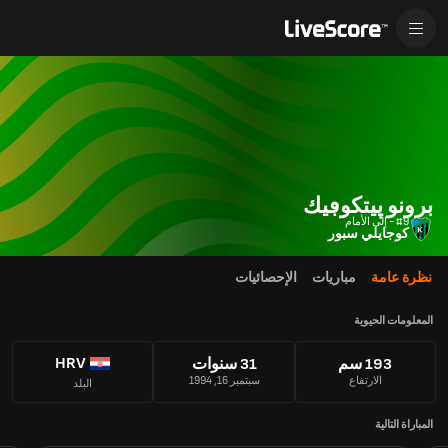
برونو پيتكوڢيك
#9 - إلى الأمام
كوجايلي سبور
نظرة عامة
مباريات
الإحصائيات
المعلومات الحيوية
HRV
193 سم
31 سنوات
الارتفاع
سبتمبر 16, 1994
البلد
المباراة التالية