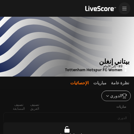
بيتاني إنغلن
#9 - إلى الأمام
Tottenham Hotspur FC Women
نظرة عامة
مباريات
الإحصائيات
الدوري
تصنيف
تصنيف
مباريات
الفريق
المسابقة
الدوري