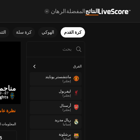
النتائج
المفضلة
الرهان
كرة القدم
الهوكي
كرة سلة
الت
الفرق
مانتشستر يونايتد
إنجلترا
مناجم 
ليفربول
#7 - لاعب خط وسط
إنجلترا
ights
أرسنال
إنجلترا
نظرة عام
ريال مدريد
المعلومات ا
إسبانيا
برشلونة
75
إسبانيا