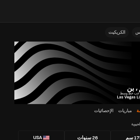
نس
الكريكيت
، بن
Las Vegas L
ة
مباريات
الإحصائيات
لحيوية
USA
1 سم
26 سنوات