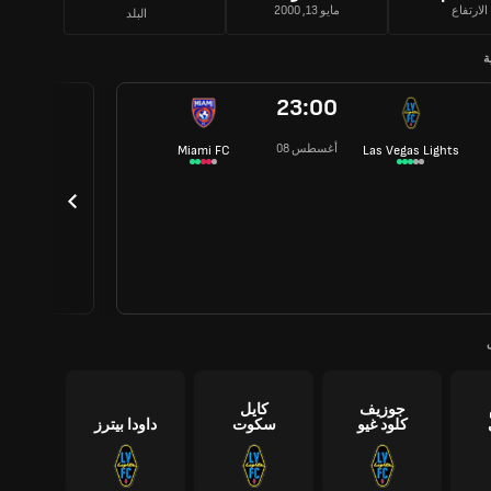
الارتفاع
مايو 13, 2000
البلد
ة
23:00
08 أغسطس
Miami FC
Las Vegas Lights
جوزيف
كايل
كلود غيو
سكوت
داودا بيترز