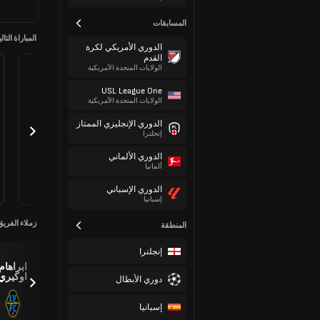
المسابقات
المباراة التالي
الدوري الأمريكي لكرة
القدم
الولايات المتحدة الأمريكية
USL League One
الولايات المتحدة الأمريكية
الدوري الإنجليزي الممتاز
إنجلترا
الدوري الألماني
ألمانيا
الدوري الإسباني
إسبانيا
زملاء الفريق
المنطقة
إنجلترا
أزكونا ،
ابراهام
إديسون
اوكيري
دوري الأبطال
إسبانيا