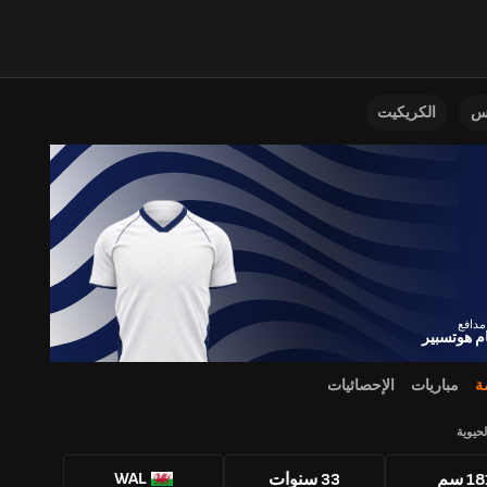
نس
الكريكيت
ام هوتسبير
ة
مباريات
الإحصائيات
لحيوية
WAL
1 سم
33 سنوات