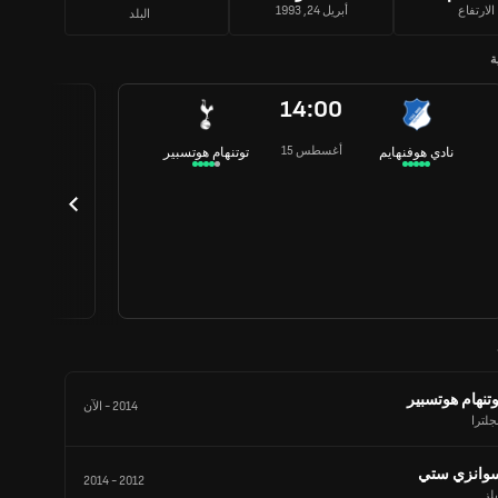
الارتفاع
أبريل 24, 1993
البلد
ة
14:00
15 أغسطس
نادي هوفنهايم
توتنهام هوتسبير
وتنهام هوتسبير
2014
-
الآن
جلترا
وانزي ستي
2014
-
2012
لز