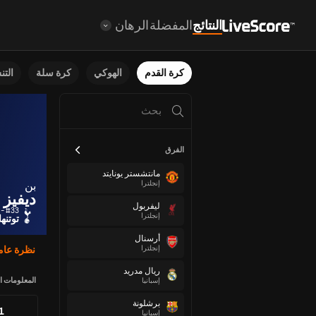
النتائج
المفضلة
الرهان
كرة القدم
الهوكي
كرة سلة
الت
الفرق
مانتشستر يونايتد
إنجلترا
بن
ديفيز
ليفربول
#33 - مدافع
إنجلترا
توتنه
أرسنال
إنجلترا
نظرة عام
ريال مدريد
المعلومات ا
إسبانيا
برشلونة
81
إسبانيا