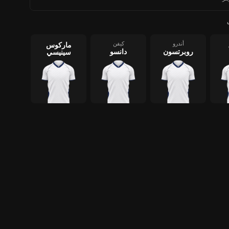
أندرو
كيفن
ماركوس
روبرتسون
دانسو
سينيسي