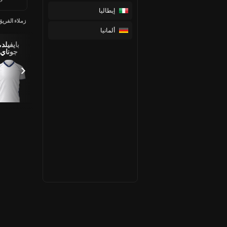
إيطاليا
زملاء الفريق
ألمانيا
فان دي
فيليبس،
بايفيلد،
Souza
فين، ميكي
اشلي
جوناي