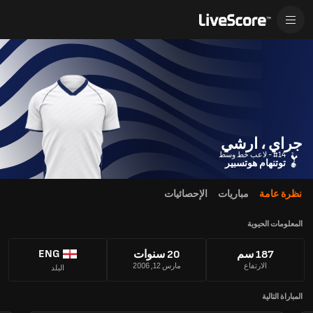
جراي ، ارشي
#14 - لاعب خط وسط
توتنهام هوتسبير
نظرة عامة
مباريات
الإحصائيات
المعلومات الحيوية
ENG
187 سم
20 سنوات
الارتفاع
مارس 12, 2006
البلد
المباراة التالية