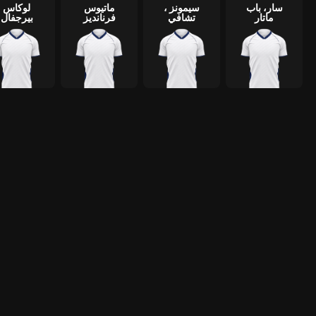
سار، باب
سيمونز ،
ماتيوس
لوكاس
ماتار
تشافي
فرنانديز
بيرجفال