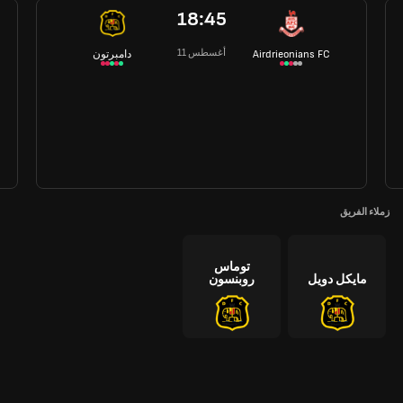
18:45
11 أغسطس
Airdrieonians FC
دامبرتون
زملاء الفريق
توماس
مايكل دويل
روبنسون