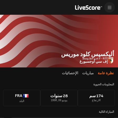
أليكسيس كلود موريس
#20 - لاعب خط وسط
إف سي أوجسبورغ
نظرة عامة
مباريات
الإحصائيات
المعلومات الحيوية
FRA
174 سم
28 سنوات
الارتفاع
يونيو 06, 1998
البلد
المباراة التالية