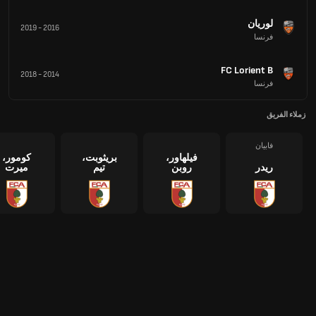
لوريان
2019
-
2016
فرنسا
FC Lorient B
2018
-
2014
فرنسا
زملاء الفريق
فابيان
فيلهاور،
بريثوبت،
كومور،
ريدر
روبن
تيم
ميرت