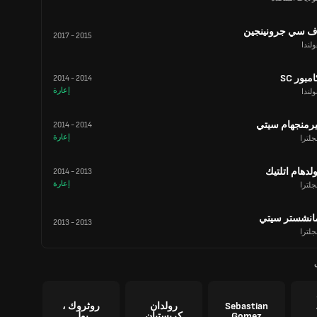
ف سي جرونينجين
2017
-
2015
لندا
مبور SC
2014
-
2014
إعارة
لندا
يرمنجهام سيتي
2014
-
2014
إعارة
جلترا
ولدهام اتلتيك
2014
-
2013
إعارة
جلترا
انشستر سيتي
2013
-
2013
جلترا
Sebastian
رولدان
روثروك ،
Gomez
كريستيان
بول