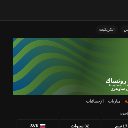
نس
الكريكيت
 رونساك
 ساوندرز
ة
مباريات
الإحصائيات
لحيوية
SVK
1 سم
32 سنوات