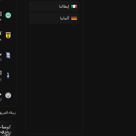
إيطاليا
إ
ألمانيا
هو
كا
هو
ب
إن
أ
إن
م
إن
زملاء الفريق
كوسا-
Peter
بيتكوفيتش،
Snyder
رينزي،
Kingston
نيكولا
Brunell
كالاني