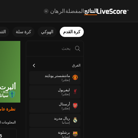
النتائج
المفضلة
الرهان
كرة القدم
الهوكي
كرة سلة
الت
الفرق
مانتشستر يونايتد
إنجلترا
ألبرت
ليفربول
#11 - لاعب خط وسط
إنجلترا
سياتل
أرسنال
إنجلترا
نظرة عام
ريال مدريد
المعلومات ا
إسبانيا
برشلونة
75
إسبانيا