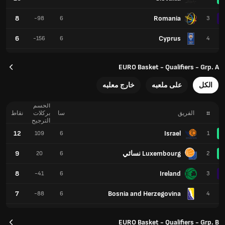
8
Romania
-98
6
3
6
Cyprus
-156
6
4
EURO Basket - Qualifiers - Grp. A
الكل
على ملعبه
خارج معلبه
الحسم
#
الفريق
سا
بركلات
نقاط
الترجيح
12
Israel
109
6
1
Luxembourg نسائي
9
20
6
2
8
Ireland
-41
6
3
7
Bosnia and Herzegovina
-88
6
4
EURO Basket - Qualifiers - Grp. B