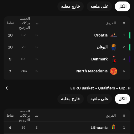
الكل
على ملعبه
خارج معلبه
الحسم
#
الفريق
سا
بركلات
نقاط
الترجيح
10
Croatia
62
6
1
اليونان
10
79
6
2
9
Denmark
63
6
3
7
North Macedonia
-204
6
4
EURO Basket - Qualifiers - Grp. H
الكل
على ملعبه
خارج معلبه
الحسم
#
الفريق
سا
بركلات
نقاط
الترجيح
4
Lithuania
26
2
1