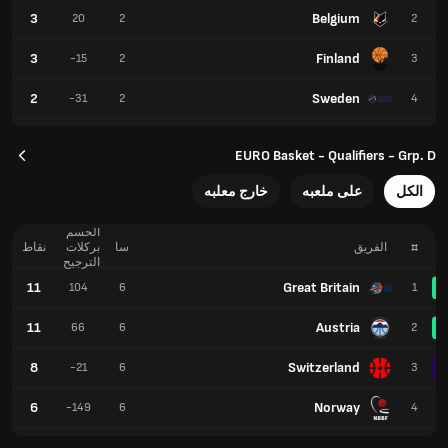
3
Belgium
20
2
2
3
Finland
-15
2
3
2
Sweden
-31
2
4
EURO Basket - Qualifiers - Grp. D
الكل
على ملعبه
خارج معلبه
الحسم
#
الفريق
سا
بركلات
نقاط
الترجيح
11
Great Britain
104
6
1
11
Austria
66
6
2
8
Switzerland
-21
6
3
6
Norway
-149
6
4