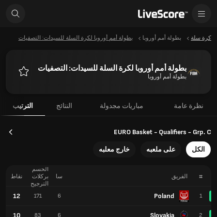
كرة سلة
بطولة أمم أوروبا
بطولة أمم أوروبا لكرة السلة للسيدات: التصفيات
بطولة أمم أوروبا لكرة السلة للسيدات: التصفيات
بطولة أمم أوروبا
المفضلة
نظرة عامة
مباريات مجدولة
النتائج
الترتيب
EURO Basket - Qualifiers - Grp. C
الكل
على ملعبه
خارج معلبه
الحسم
#
الفريق
سا
بركلات
نقاط
الترجيح
12
Poland
171
6
1
10
Slovakia
83
6
2