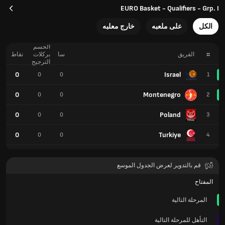
EURO Basket - Qualifiers - Grp. I
الكل
على ملعبه
خارج معلبه
الحسم
#
الفريق
سا
بركلات
نقاط
الترجيح
0
Israel
0
0
1
0
Montenegro
0
0
2
0
Poland
0
0
3
0
Turkiye
0
0
4
قم بالتدوير لعرض الجدول الموسع
المفتاح
المرحلة التالية
التأهل للمرحلة التالية