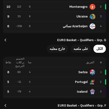
10
Montenegro
113
6
2
9
Ukraine
35
6
3
Azerbaijan نسائي
6
-356
6
4
EURO Basket - Qualifiers - Grp. G
الكل
على ملعبه
خارج معلبه
الحسم
#
الفريق
سا
بركلات
نقاط
الترجيح
8
Serbia
90
4
1
5
Portugal
-11
4
2
5
Iceland
-79
4
3
EURO Basket - Qualifiers - Grp. F