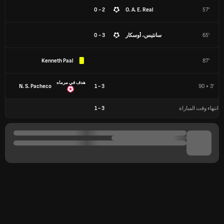
2 - 0
O. A. E. Real
57'
65'
سانتيس، أوسكار
3 - 0
Kenneth Paal
87'
هدف في مرماه
N. S. Pacheco
3 - 1
90 + 3'
انتهاء وقت المباراة
3
-
1