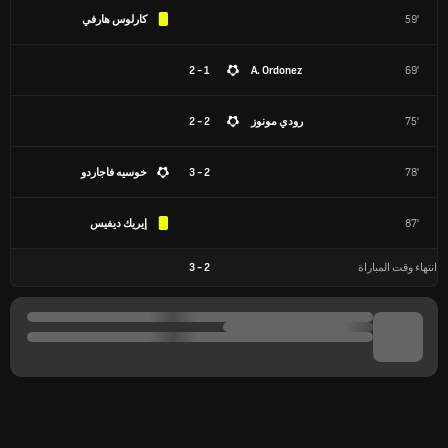
59'
كارلوس هارفي
1 - 2
A. Ordonez
69'
75'
رودي مونوز
2 - 2
78'
2 - 3
خوسيه فاجاردو
87'
إيريك ديفيس
انتهاء وقت المباراة
2
-
3