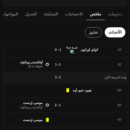
معلومات
ملخص
الإحصائيات
التشكيلة
الجدول
المواجهات 
الأحداث
تعليق
ضربة جزاء
14'
كوكو، أوركون
1 - 0
أولكسندر زوبكوف
1 - 1
15'
M. U. Nayir
نهاية الشوط الأول
1
-
1
55'
هيون-جيو، أوه
موسي، إرنست
1 - 2
62'
أولكسندر زوبكوف
75'
موسي، إرنست